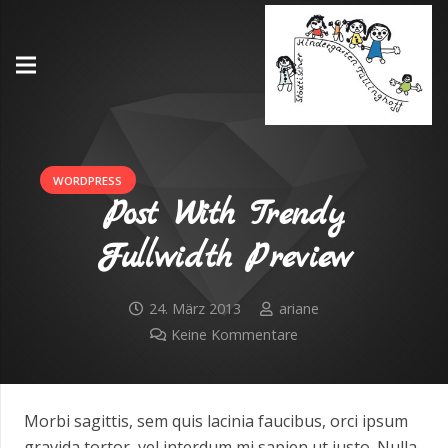
WORDPRESS
Post With Trendy
Fullwidth Preview
24. März 2013
ariane
Keine Kommentare
Morbi sagittis, sem quis lacinia faucibus, orci ipsum
gravida tortor, vel interdum mi sapien ut justo. Nulla